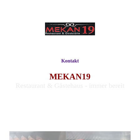
Kontakt
MEKAN19
Restaurant & Gästehaus - immer bereit