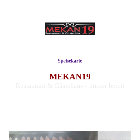
Speisekarte
MEKAN19
Restaurant & Gästehaus - immer bereit