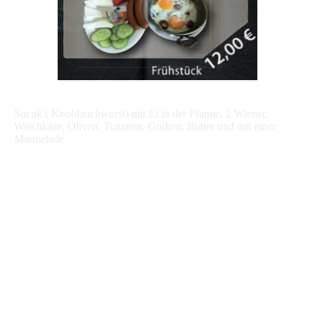
Sucuk ( Knoblauchwurst) mit Ei in der Pfanne, 2 Wiener,
Weichkäse, Oliven, Tomaten, Gurken, Butter und mit einer
Marmelade